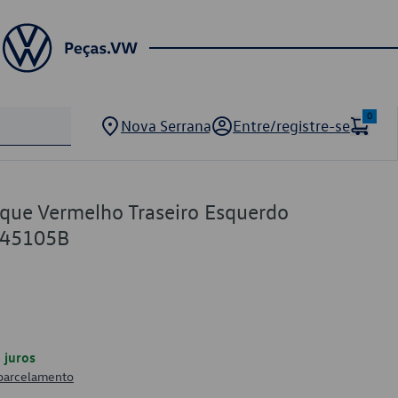
0
Nova Serrana
Entre/registre-se
oque Vermelho Traseiro Esquerdo
945105B
juros
 parcelamento