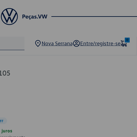
0
Nova Serrana
Entre/registre-se
105
FF
juros