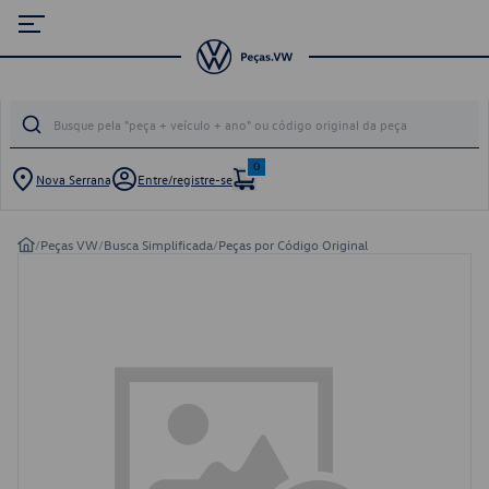
0
Nova Serrana
Entre/registre-se
/
Peças VW
/
Busca Simplificada
/
Peças por Código Original