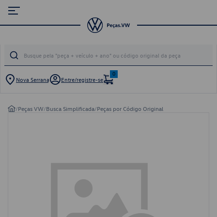
0
Nova Serrana
Entre/registre-se
/
Peças VW
/
Busca Simplificada
/
Peças por Código Original