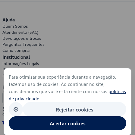
Ajuda
Quem Somos
Atendimento (SAC)
Devoluções e trocas
Perguntas Frequentes
Como comprar
Institucional
Informações Legais
Política de Privacidade
Política de Cookies
Para otimizar sua experiência durante a navegação,
fazemos uso de cookies. Ao continuar no site,
Formas de Pagamento
consideramos que você está ciente com nossas
políticas
de privacidade
.
Segurança
Rejeitar cookies
Aceitar cookies