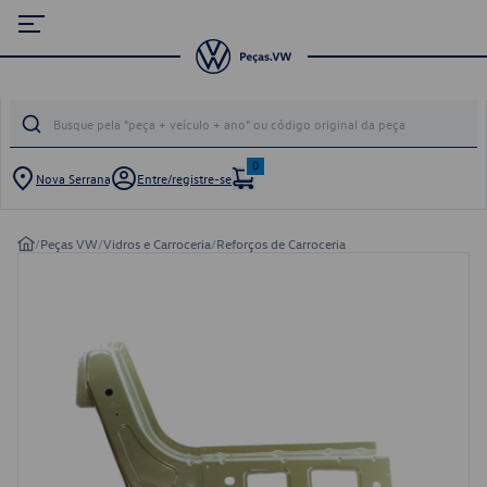
0
Nova Serrana
Entre/registre-se
/
Peças VW
/
Vidros e Carroceria
/
Reforços de Carroceria