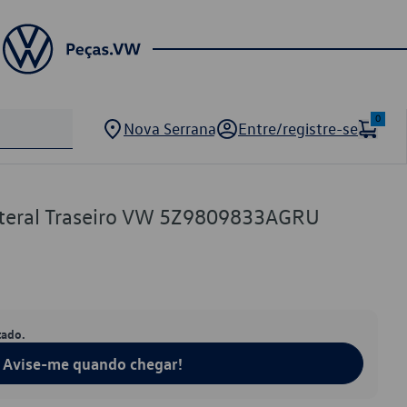
0
Nova Serrana
Entre/registre-se
ateral Traseiro VW 5Z9809833AGRU
tado.
Avise-me quando chegar!