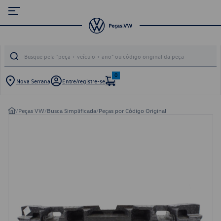
0
Nova Serrana
Entre/registre-se
/
Peças VW
/
Busca Simplificada
/
Peças por Código Original