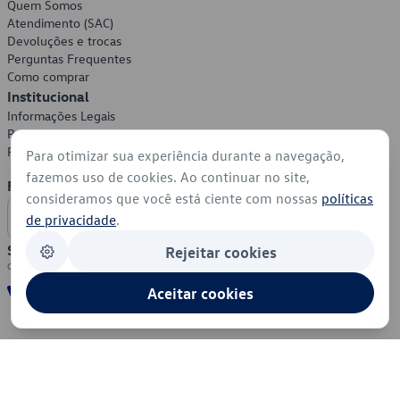
Quem Somos
Atendimento (SAC)
Devoluções e trocas
Perguntas Frequentes
Como comprar
Institucional
Informações Legais
Política de Privacidade
Política de Cookies
Para otimizar sua experiência durante a navegação,
fazemos uso de cookies. Ao continuar no site,
Formas de Pagamento
consideramos que você está ciente com nossas
políticas
de privacidade
.
Segurança
Rejeitar cookies
Aceitar cookies
© 2026 - Volkswagen do Brasil - Todos os direitos reservados