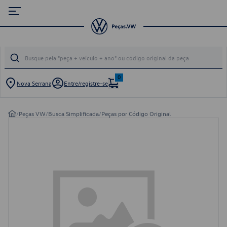
0
Nova Serrana
Entre/registre-se
/
Peças VW
/
Busca Simplificada
/
Peças por Código Original