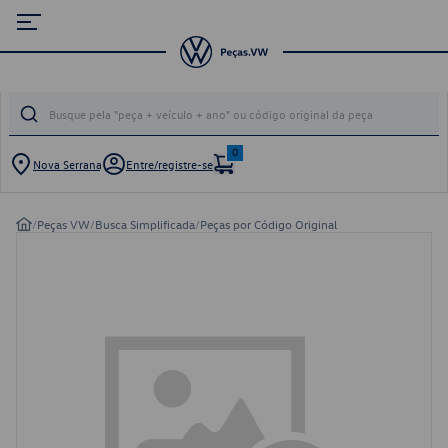
0
Nova Serrana
Entre/registre-se
/
Peças VW
/
Busca Simplificada
/
Peças por Código Original