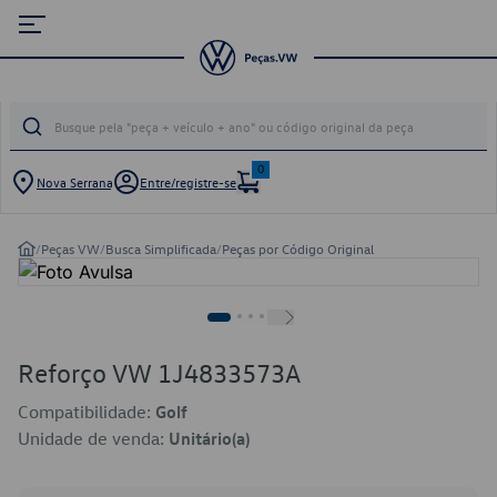
0
Nova Serrana
Entre/registre-se
/
Peças VW
/
Busca Simplificada
/
Peças por Código Original
Reforço VW 1J4833573A
Compatibilidade:
Golf
Unidade de venda:
Unitário(a)