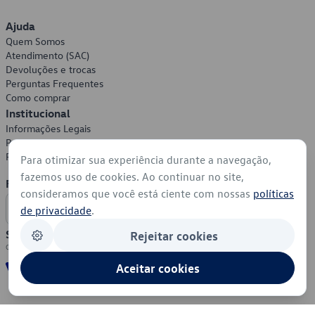
Ajuda
Quem Somos
Atendimento (SAC)
Devoluções e trocas
Perguntas Frequentes
Como comprar
Institucional
Informações Legais
Política de Privacidade
Política de Cookies
Para otimizar sua experiência durante a navegação,
fazemos uso de cookies. Ao continuar no site,
Formas de Pagamento
consideramos que você está ciente com nossas
políticas
de privacidade
.
Segurança
Rejeitar cookies
Aceitar cookies