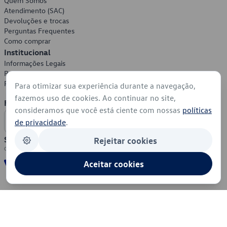
Quem Somos
Atendimento (SAC)
Devoluções e trocas
Perguntas Frequentes
Como comprar
Institucional
Informações Legais
Política de Privacidade
Política de Cookies
Para otimizar sua experiência durante a navegação,
fazemos uso de cookies. Ao continuar no site,
Formas de Pagamento
consideramos que você está ciente com nossas
políticas
de privacidade
.
Segurança
Rejeitar cookies
Aceitar cookies
© 2026 - Volkswagen do Brasil - Todos os direitos reservados