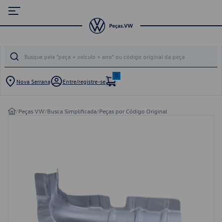
0
Nova Serrana
Entre/registre-se
/
Peças VW
/
Busca Simplificada
/
Peças por Código Original