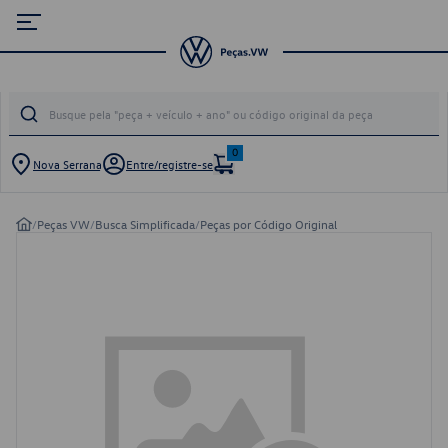
0
Nova Serrana
Entre/registre-se
/
Peças VW
/
Busca Simplificada
/
Peças por Código Original