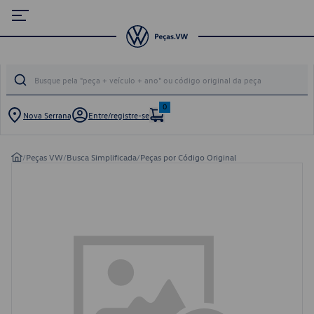
0
Nova Serrana
Entre/registre-se
/
Peças VW
/
Busca Simplificada
/
Peças por Código Original