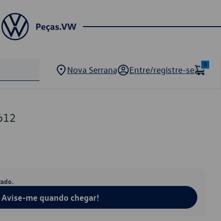
0
Nova Serrana
Entre/registre-se
612
tado.
Avise-me quando chegar!