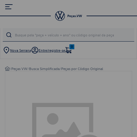
0
Nova Serrana
Entre/registre-se
/
Peças VW
/
Busca Simplificada
/
Peças por Código Original