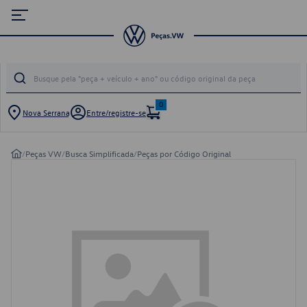
0
Nova Serrana
Entre/registre-se
/
Peças VW
/
Busca Simplificada
/
Peças por Código Original