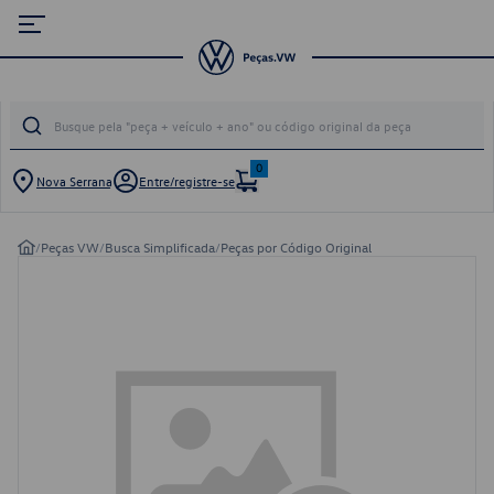
0
Nova Serrana
Entre/registre-se
/
Peças VW
/
Busca Simplificada
/
Peças por Código Original