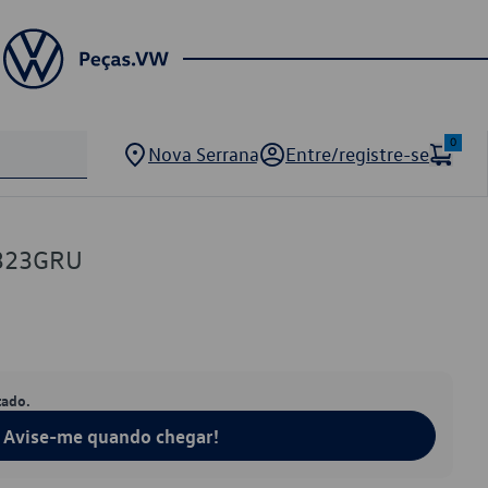
0
Nova Serrana
Entre/registre-se
3323GRU
tado.
Avise-me quando chegar!