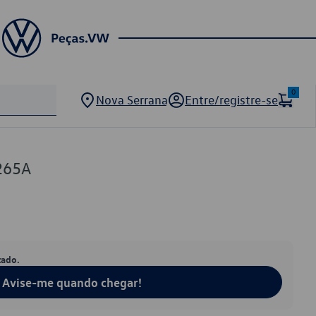
0
Nova Serrana
Entre/registre-se
265A
tado.
Avise-me quando chegar!