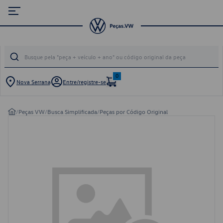
0
Nova Serrana
Entre/registre-se
/
Peças VW
/
Busca Simplificada
/
Peças por Código Original