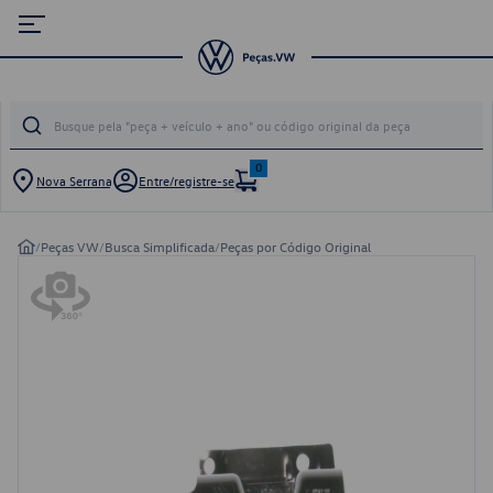
0
Nova Serrana
Entre/registre-se
/
Peças VW
/
Busca Simplificada
/
Peças por Código Original