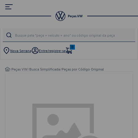
0
Nova Serrana
Entre/registre-se
/
Peças VW
/
Busca Simplificada
/
Peças por Código Original