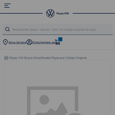
0
Nova Serrana
Entre/registre-se
/
Peças VW
/
Busca Simplificada
/
Peças por Código Original