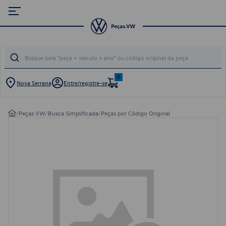
0
Nova Serrana
Entre/registre-se
/
Peças VW
/
Busca Simplificada
/
Peças por Código Original