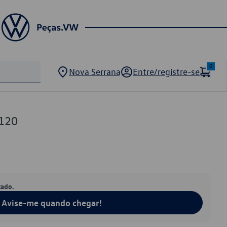
0
Nova Serrana
Entre/registre-se
120
tado.
Avise-me quando chegar!