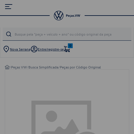
0
Nova Serrana
Entre/registre-se
/
Peças VW
/
Busca Simplificada
/
Peças por Código Original