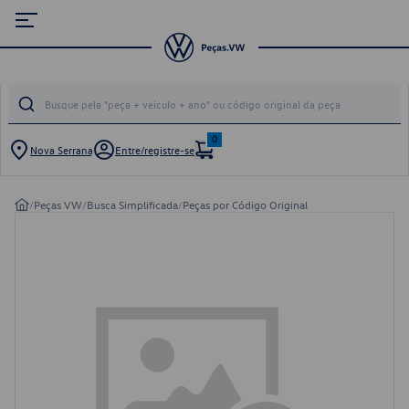
0
Nova Serrana
Entre/registre-se
/
Peças VW
/
Busca Simplificada
/
Peças por Código Original