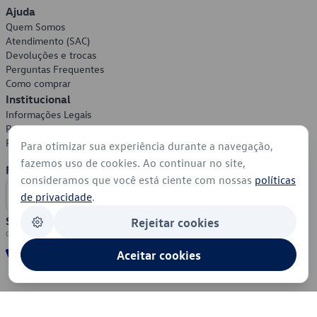
Ajuda
Quem Somos
Atendimento (SAC)
Devoluções e trocas
Perguntas Frequentes
Como comprar
Institucional
Informações Legais
Política de Privacidade
Política de Cookies
Para otimizar sua experiência durante a navegação,
fazemos uso de cookies. Ao continuar no site,
Formas de Pagamento
consideramos que você está ciente com nossas
políticas
de privacidade
.
Segurança
Rejeitar cookies
Aceitar cookies