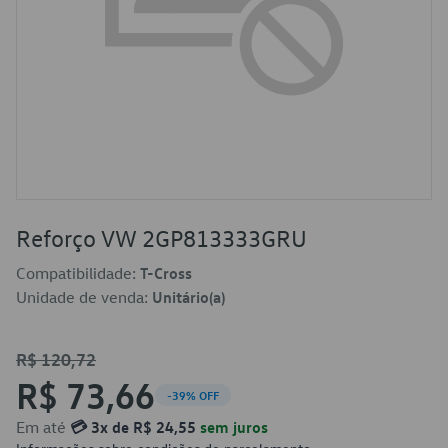
Reforço VW 2GP813333GRU
Compatibilidade:
T-Cross
Unidade de venda:
Unitário(a)
R$ 120,72
R$ 73,66
-39% OFF
Em até
💳 3x de R$ 24,55
sem juros