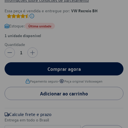
Informações sobre condições de parcelamento
Essa peça é vendida e entregue por:
VW Recreio BH
Estoque:
Última unidade
1 unidade disponível
Quantidade
1
Comprar agora
•
Pagamento seguro
Peça original Volkswagen
Adicionar ao carrinho
Calcule frete e prazo
Entrega em todo o Brasil