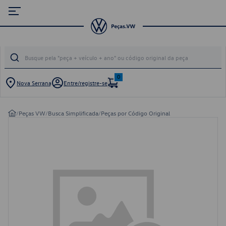
0
Nova Serrana
Entre/registre-se
/
Peças VW
/
Busca Simplificada
/
Peças por Código Original