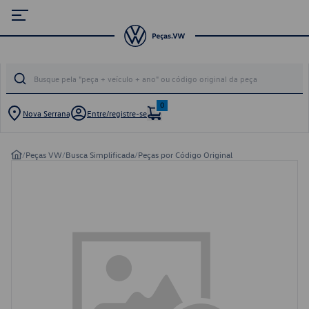
0
Nova Serrana
Entre/registre-se
/
Peças VW
/
Busca Simplificada
/
Peças por Código Original