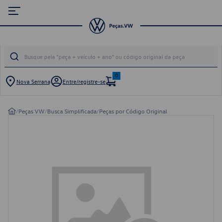
0
Nova Serrana
Entre/registre-se
/
Peças VW
/
Busca Simplificada
/
Peças por Código Original