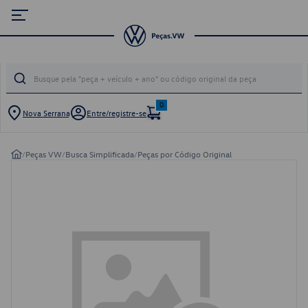
0
Nova Serrana
Entre/registre-se
/
Peças VW
/
Busca Simplificada
/
Peças por Código Original