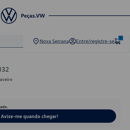
0
Nova Serrana
Entre/registre-se
332
Saveiro
tado.
Avise-me quando chegar!