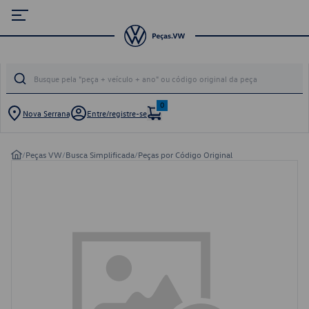
0
Nova Serrana
Entre/registre-se
/
Peças VW
/
Busca Simplificada
/
Peças por Código Original