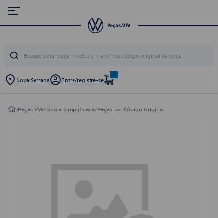
0
Nova Serrana
Entre/registre-se
/
Peças VW
/
Busca Simplificada
/
Peças por Código Original