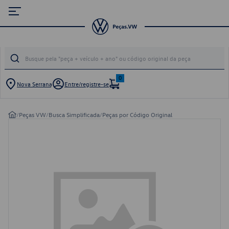
0
Nova Serrana
Entre/registre-se
/
Peças VW
/
Busca Simplificada
/
Peças por Código Original