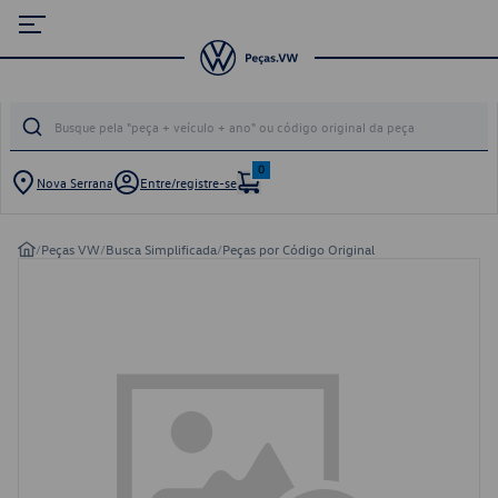
0
Nova Serrana
Entre/registre-se
/
Peças VW
/
Busca Simplificada
/
Peças por Código Original