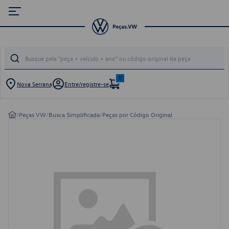
0
Nova Serrana
Entre/registre-se
/
Peças VW
/
Busca Simplificada
/
Peças por Código Original