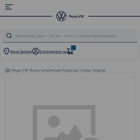
0
Nova Serrana
Entre/registre-se
/
Peças VW
/
Busca Simplificada
/
Peças por Código Original