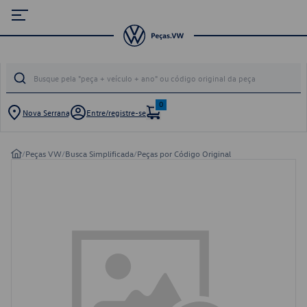
0
Nova Serrana
Entre/registre-se
/
Peças VW
/
Busca Simplificada
/
Peças por Código Original