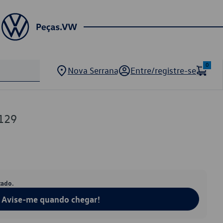
0
Nova Serrana
Entre/registre-se
129
tado.
Avise-me quando chegar!