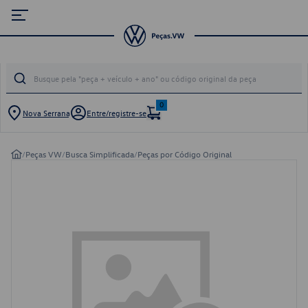
0
Nova Serrana
Entre/registre-se
/
Peças VW
/
Busca Simplificada
/
Peças por Código Original