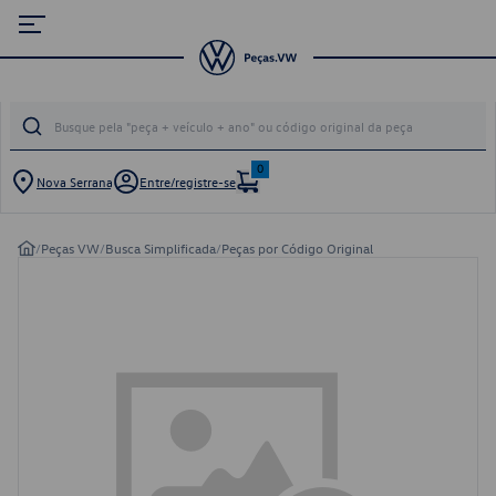
0
Nova Serrana
Entre/registre-se
/
Peças VW
/
Busca Simplificada
/
Peças por Código Original