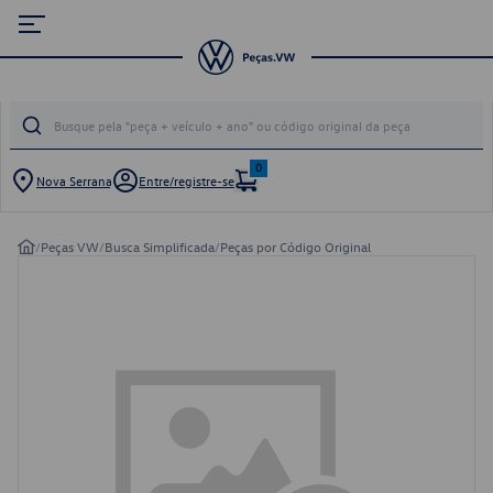
0
Nova Serrana
Entre/registre-se
/
Peças VW
/
Busca Simplificada
/
Peças por Código Original