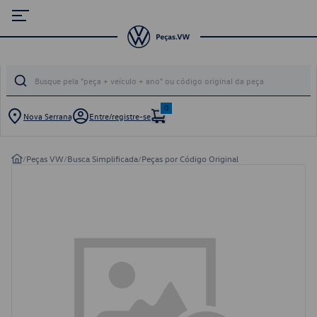
0
Nova Serrana
Entre/registre-se
/
Peças VW
/
Busca Simplificada
/
Peças por Código Original