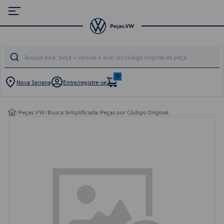
0
Nova Serrana
Entre/registre-se
/
Peças VW
/
Busca Simplificada
/
Peças por Código Original