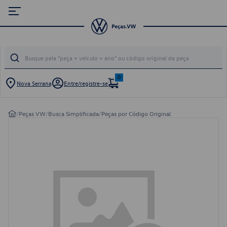
0
Nova Serrana
Entre/registre-se
/
Peças VW
/
Busca Simplificada
/
Peças por Código Original