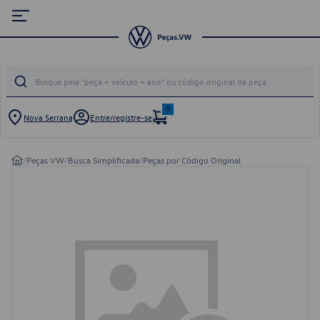
0
Nova Serrana
Entre/registre-se
/
Peças VW
/
Busca Simplificada
/
Peças por Código Original