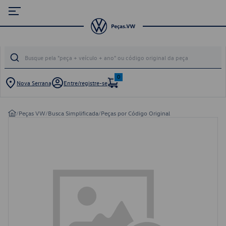
0
Nova Serrana
Entre/registre-se
/
Peças VW
/
Busca Simplificada
/
Peças por Código Original