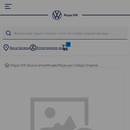
0
Nova Serrana
Entre/registre-se
/
Peças VW
/
Busca Simplificada
/
Peças por Código Original