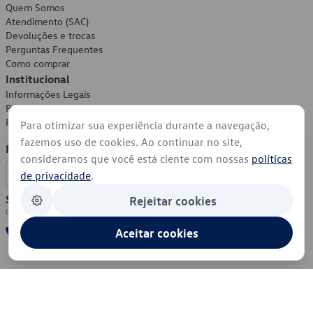
Quem Somos
Atendimento (SAC)
Devoluções e trocas
Perguntas Frequentes
Como comprar
Institucional
Informações Legais
Política de Privacidade
Política de Cookies
Para otimizar sua experiência durante a navegação,
fazemos uso de cookies. Ao continuar no site,
Formas de Pagamento
consideramos que você está ciente com nossas
políticas
de privacidade
.
Segurança
Rejeitar cookies
Aceitar cookies
© 2026 - Volkswagen do Brasil - Todos os direitos reservados