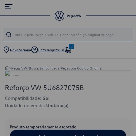
0
Nova Serrana
Entre/registre-se
/
Peças VW
/
Busca Simplificada
/
Peças por Código Original
Reforço VW 5U6827075B
Compatibilidade:
Gol
Unidade de venda:
Unitário(a)
Produto temporariamente esgotado.